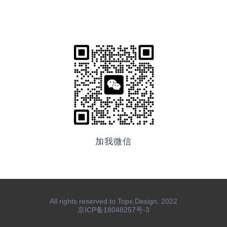
加我微信
All rights reserved to Topx.Design, 2022
京ICP备18048257号-3